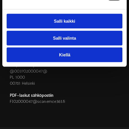
LASKUTUSOSOITTEET
Salli kaikki
Verkkolaskut
Laajasalon opiston säätiö sr / Y-tunnus 0200004-7
Verkkolaskuosoite/OVT-tunnus 003702000047
Salli valinta
Välittäjän tunnus 003723327487
Välittäjä Apix
Kiellä
Paperilaskut skannauspalveluun postiosoitteeseen
Laajasalon opiston säätiö sr
@003702000047@
PL 1000
00781 Helsinki
PDF-laskut sähköpostiin
FI02000047@scan.emce365.fi