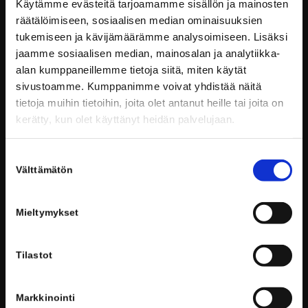
Hämeenpuisto 28
Käytämme evästeitä tarjoamamme sisällön ja mainosten
33200 Tampere
räätälöimiseen, sosiaalisen median ominaisuuksien
tukemiseen ja kävijämäärämme analysoimiseen. Lisäksi
Email: info@voionmaanopisto.fi
jaamme sosiaalisen median, mainosalan ja analytiikka-
alan kumppaneillemme tietoja siitä, miten käytät
Henkilökunnan yhteystiedot
sivustoamme. Kumppanimme voivat yhdistää näitä
Tietosuojaseloste
tietoja muihin tietoihin, joita olet antanut heille tai joita on
kerätty, kun olet käyttänyt heidän palvelujaan.
Suostumuksen
TYÖKALUJA OPISKELUUN
Välttämätön
valinta
Wilma
Mieltymykset
Laajasalon opisto
Voionmaa tänään
Tilastot
Markkinointi