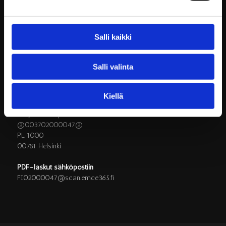
LASKUTUSOSOITTEET
Salli kaikki
Verkkolaskut
Laajasalon opiston säätiö sr / Y-tunnus 0200004-7
Verkkolaskuosoite/OVT-tunnus 003702000047
Salli valinta
Välittäjän tunnus 003723327487
Välittäjä Apix
Kiellä
Paperilaskut skannauspalveluun postiosoitteeseen
Laajasalon opiston säätiö sr
@003702000047@
PL 1000
00781 Helsinki
PDF-laskut sähköpostiin
FI02000047@scan.emce365.fi