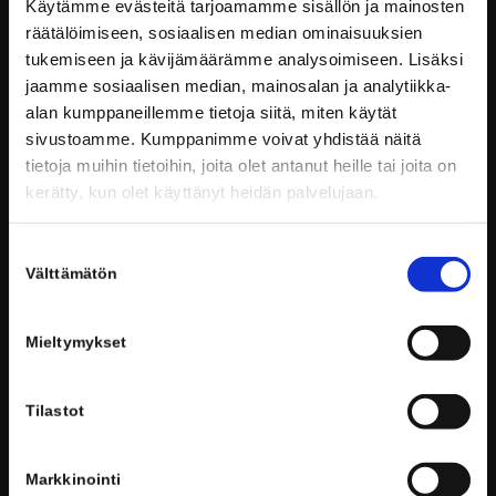
Hämeenpuisto 28
Käytämme evästeitä tarjoamamme sisällön ja mainosten
33200 Tampere
räätälöimiseen, sosiaalisen median ominaisuuksien
tukemiseen ja kävijämäärämme analysoimiseen. Lisäksi
Email: info@voionmaanopisto.fi
jaamme sosiaalisen median, mainosalan ja analytiikka-
alan kumppaneillemme tietoja siitä, miten käytät
Henkilökunnan yhteystiedot
sivustoamme. Kumppanimme voivat yhdistää näitä
Tietosuojaseloste
tietoja muihin tietoihin, joita olet antanut heille tai joita on
kerätty, kun olet käyttänyt heidän palvelujaan.
Suostumuksen
TYÖKALUJA OPISKELUUN
Välttämätön
valinta
Wilma
Mieltymykset
Laajasalon opisto
Voionmaa tänään
Tilastot
Markkinointi