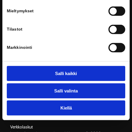
Henkilökunnan yhteystiedot
Mieltymykset
Tietosuojaseloste
Tilastot
TYÖKALUJA OPISKELUUN
Markkinointi
Wilma
Laajasalon opisto
Salli kaikki
Voionmaa tänään
Salli valinta
Kiellä
LASKUTUSOSOITTEET
Verkkolaskut