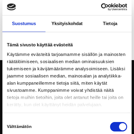
Suostumus
Yksityiskohdat
Tietoja
ELOKUVA- JA TV-KOULUTUS
Tämä sivusto käyttää evästeitä
Käytämme evästeitä tarjoamamme sisällön ja mainosten
räätälöimiseen, sosiaalisen median ominaisuuksien
tukemiseen ja kävijämäärämme analysoimiseen. Lisäksi
jaamme sosiaalisen median, mainosalan ja analytiikka-
alan kumppaneillemme tietoja siitä, miten käytät
sivustoamme. Kumppanimme voivat yhdistää näitä
tietoja muihin tietoihin, joita olet antanut heille tai joita on
kerätty, kun olet käyttänyt heidän palvelujaan.
Hämeenpuisto 28
33200 Tampere
Suostumuksen
Email: info@voionmaanopisto.fi
Välttämätön
valinta